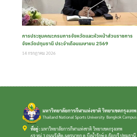
การประชุมคณะกรมการจังหวัดและหัวหน้าส่วนราชการ
จังหวัดปทุมธานี ประจำเดือนเมษายน 2569
14 กรกฎาคม 2026
ที่อยู่ :
มหาวิทยาลัยการกีฬาแห่งชาติ วิทยาเขตกรุงเทพ
69 หมู่ 3 ถนนรังสิต-นครนายก ต.บึงน้ำรักษ์ อ.ธัญบุรี ปทุมธาน