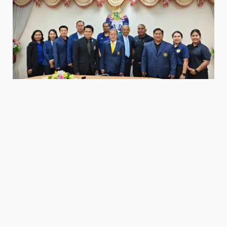
มกช.กรุงเทพ จับมือ สมาคมกีฬาคูราชฯ วางแนวทางพัฒนา
บุคลากรและนักกีฬาแบบครบวงจร
6 พฤษภาคม 2026