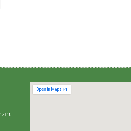
ี 12110