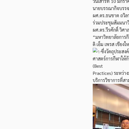
วันเสาร์ที่ 10 มกร
นายบรรณากิจบรรจง
ผศ.ดร.ธนชาต ถวิลร
ร่วมประชุมสัมมนาวิ
ผศ.ดร.วีรศักดิ์ วิ
“มหาวิทยาลัยการกีฬ
ดิ เอ็ม เพรส เชียงให
ซึ่งวัตถุประสง
ศาสตร์การกีฬาให้กั
(Best
Practices) ระหว่า
บริการวิชาการที่ส