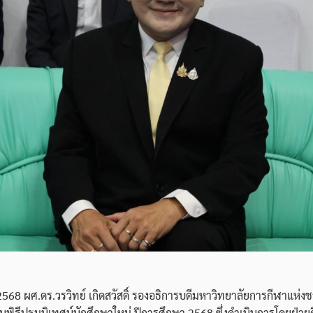
568 ผศ.ดร.วรวิทย์ เกิดสวัสดิ์ รองอธิการบดีมหาวิทยาลัยการกีฬาแห่งช
นพิธีปฐมนิเทศน์นักศึกษาใหม่ ปีการศึกษา 2568 ซึ่งดำเนินการโดยฝ่า