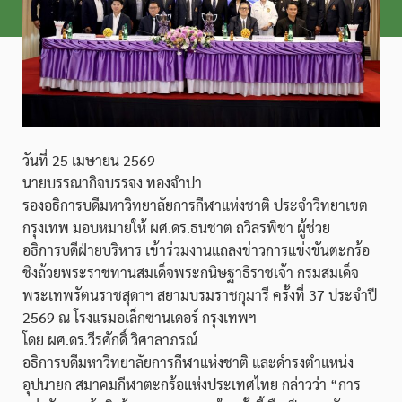
วันที่ 25 เมษายน 2569
นายบรรณากิจบรรจง ทองจำปา
รองอธิการบดีมหาวิทยาลัยการกีฬาแห่งชาติ ประจำวิทยาเขต
กรุงเทพ มอบหมายให้ ผศ.ดร.ธนชาต ถวิลรพิชา ผู้ช่วย
อธิการบดีฝ่ายบริหาร เข้าร่วมงานแถลงข่าวการแข่งขันตะกร้อ
ชิงถ้วยพระราชทานสมเด็จพระกนิษฐาธิราชเจ้า กรมสมเด็จ
พระเทพรัตนราชสุดาฯ สยามบรมราชกุมารี ครั้งที่ 37 ประจำปี
2569 ณ โรงแรมอเล็กซานเดอร์ กรุงเทพฯ
โดย ผศ.ดร.วีรศักดิ์ วิศาลาภรณ์
อธิการบดีมหาวิทยาลัยการกีฬาแห่งชาติ และดำรงตำแหน่ง
อุปนายก สมาคมกีฬาตะกร้อแห่งประเทศไทย กล่าวว่า “การ