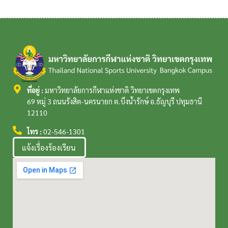
ที่อยู่ :
มหาวิทยาลัยการกีฬาแห่งชาติ วิทยาเขตกรุงเทพ
69 หมู่ 3 ถนนรังสิต-นครนายก ต.บึงน้ำรักษ์ อ.ธัญบุรี ปทุมธานี
12110
โทร :
02-546-1301
แจ้งเรื่องร้องเรียน