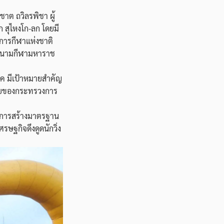
าต ถวิลรพิชา ผู้
ก สุไหงโก-ลก โดยมี
การกีฬาแห่งชาติ
 ณ สนามกีฬามหาราช
าค มีเป้าหมายสำคัญ
บายของกระทรวงการ
้องการสร้างมาตรฐาน
ษฐกิจดึงดูดนักวิ่ง