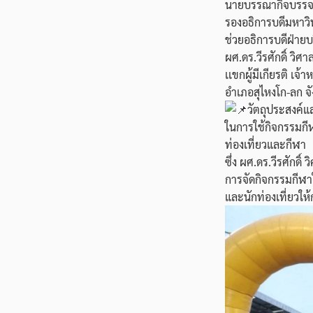
นายบรรณากิจบรรจ
รองอธิการบดีมหาวิ
ช่วยอธิการบดีฝ่ายบ
ผศ.ดร.วีรศักดิ์ ว
เเขกผู้มีเกียรติ เ
อำเภอสุไหงโก-ลก จ
วัตถุประสงค์
ในการใช้กิจกรรมกี
ท่องเที่ยวและกีฬา
ซึ่ง ผศ.ดร.วีรศักดิ
การจัดกิจกรรมกีฬาใ
และนักท่องเที่ยวให