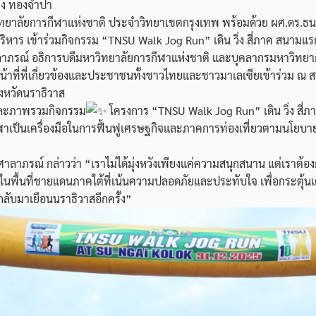
ง ทองจำปา
ทยาลัยการกีฬาแห่งชาติ ประจำวิทยาเขตกรุงเทพ พร้อมด้วย ผศ.ดร.ธนช
ริหาร เข้าร่วมกิจกรรม “TNSU Walk Jog Run” เดิน วิ่ง สี่ภาค สนามแร
ิศาลาภรณ์ อธิการบดีมหาวิทยาลัยการกีฬาแห่งชาติ และบุคลากรมหาวิทยา
จ้าหน้าที่ที่เกี่ยวข้องและประชาชนทั้งชาวไทยและชาวมาเลเซียเข้าร่วม
ังหวัดนราธิวาส
และภาพรวมกิจกรรม
โครงการ “TNSU Walk Jog Run” เดิน วิ่ง สี่ภ
ฬาเป็นเครื่องมือในการฟื้นฟูเศรษฐกิจและภาคการท่องเที่ยวตามนโย
์ วิศาลาภรณ์ กล่าวว่า “เราไม่ได้มุ่งหวังเพียงแค่ความสนุกสนาน แต่เราต
นพื้นที่ชายแดนภาคใต้ที่เน้นความปลอดภัยและประทับใจ เพื่อกระตุ้นเศร
้กลับมาเยือนนราธิวาสอีกครั้ง”