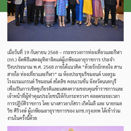
เมื่อวันที่ 19 กันยายน 2568 – กระทรวงการท่องเที่ยวและกีฬา
(กก.) จัดพิธีแสดงมุทิตาจิตแด่ผู้เกษียณอายุราชการ ประจำ
ปีงบประมาณ พ.ศ. 2568 ภายใต้แนวคิด “ด้วยรักถักทอใจ สาน
สายใย ท่องเที่ยวและกีฬา” ณ ห้องประชุมริชมอนด์ บอลรูม
โรงแรมแกรนด์ ริชมอนด์ สไตลิช คอนเวนชั่น จังหวัดนนทบุรี
เพื่อเป็นการเชิดชูเกียรติและแสดงความขอบคุณข้าราชการและ
เจ้าหน้าที่ผู้ทำคุณประโยชน์ให้กับกระทรวงฯ ตลอดระยะเวลา
การปฏิบัติราชการ โดย นางสาวอาภัสรา เกิดโมลี และ นายกมล
วิช ศิริวงษ์ ผู้เกษียณอายุราชการของ มกช.กรุงเทพ ได้เข้าร่วม
งานในครั้งนี้ด้วย